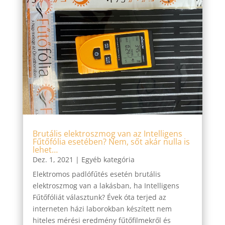
Brutális elektroszmog van az Intelligens
Fűtőfólia esetében? Nem, sőt akár nulla is
lehet…
Dez. 1, 2021
|
Egyéb kategória
Elektromos padlófűtés esetén brutális
elektroszmog van a lakásban, ha Intelligens
Fűtőfóliát választunk? Évek óta terjed az
interneten házi laborokban készített nem
hiteles mérési eredmény fűtőfilmekről és