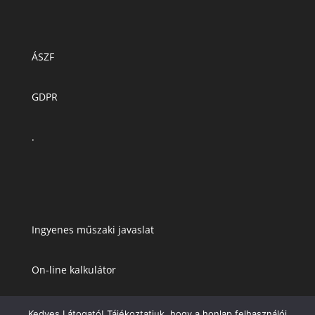
ÁSZF
GDPR
.
Ingyenes műszaki javaslat
On-line kalkulátor
Kedves Látogató! Tájékoztatjuk, hogy a honlap felhasználói