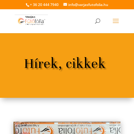
+ 36 20 444 7940
info@varjasfutofolia.hu
Hírek, cikkek