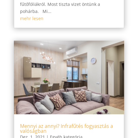
fűtőfóliákról. Most tiszta vizet öntünk a
pohárba. Mi...
mehr lesen
Mennyi az annyi? Infrafűtés fogyasztás a
valóságban
Dez. 1, 2021
|
Egyéb kategória