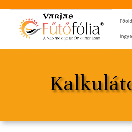
Főold
Ingye
Kalkulát