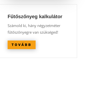
Fűtőszőnyeg kalkulátor
Számold ki, hány négyzetméter
fűtőszőnyegre van szükséged!
TOVÁBB