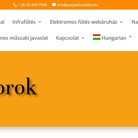
+ 36 20 444 7940
info@varjasfutofolia.hu
al
Infrafűtés
Elektromos fűtés webáruház
Na
nes műszaki javaslat
Kapcsolat
Hungarian
orok