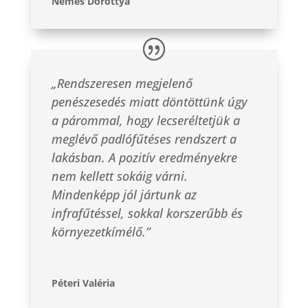
Nemes Dorottya
„Rendszeresen megjelenő
penészesedés miatt döntöttünk úgy
a párommal, hogy lecseréltetjük a
meglévő padlófűtéses rendszert a
lakásban. A pozitív eredményekre
nem kellett sokáig várni.
Mindenképp jól jártunk az
infrafűtéssel, sokkal korszerűbb és
környezetkímélő.”
Péteri Valéria