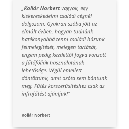
„
Kollár Norbert
vagyok, egy
kiskereskedelmi családi cégnél
dolgozom. Gyakran szóba jött az
elmúlt évben, hogyan tudnánk
hatékonyabbá tenni családi házunk
felmelegítését, melegen tartását,
engem pedig kezdettől fogva vonzott
a fűtőfóliák használatának
lehetősége. Végül emellett
döntöttünk, amit azóta sem bántunk
meg. Fűtés korszerűsítéshez csak az
infrafűtést ajánljuk!”
Kollár Norbert