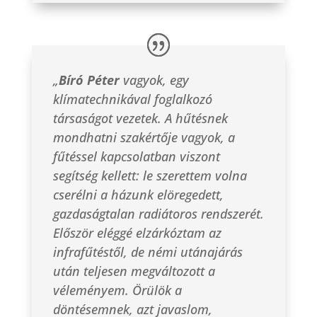
„
Bíró Péter
vagyok, egy
klímatechnikával foglalkozó
társaságot vezetek. A hűtésnek
mondhatni szakértője vagyok, a
fűtéssel kapcsolatban viszont
segítség kellett: le szerettem volna
cserélni a házunk elöregedett,
gazdaságtalan radiátoros rendszerét.
Először eléggé elzárkóztam az
infrafűtéstől, de némi utánajárás
után teljesen megváltozott a
véleményem. Örülök a
döntésemnek, azt javaslom,