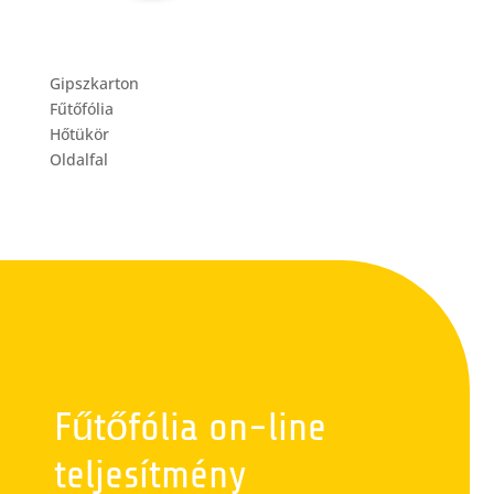
Gipszkarton
Fűtőfólia
Hőtükör
Oldalfal
Fűtőfólia on-line
teljesítmény