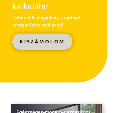
kalkulátor
Számold ki magadnak a várható
energia felhasználásod!
KISZÁMOLOM
Egészséges-modern-gazdaságos