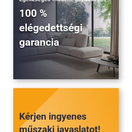
100 %
elégedettségi
garancia
Kérjen ingyenes
műszaki javaslatot!