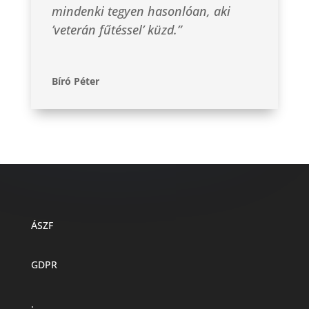
mindenki tegyen hasonlóan, aki
’veterán fűtéssel’ küzd.”
Bíró Péter
ÁSZF
GDPR
.