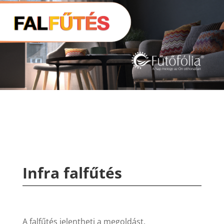
Infra falfűtés
A falfűtés jelentheti a megoldást.