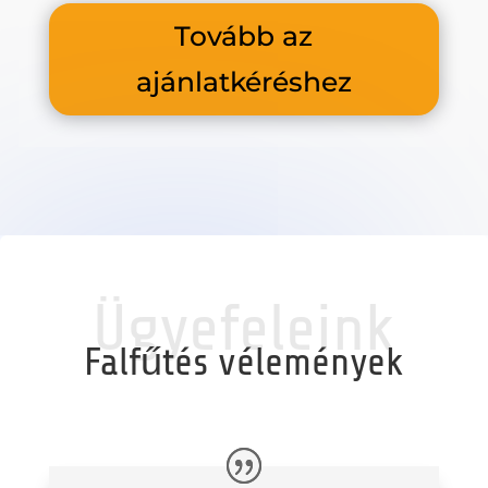
Tovább az
ajánlatkéréshez
Ügyefeleink
Falfűtés vélemények