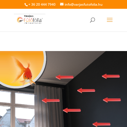
+ 36 20 444 7940
info@varjasfutofolia.hu