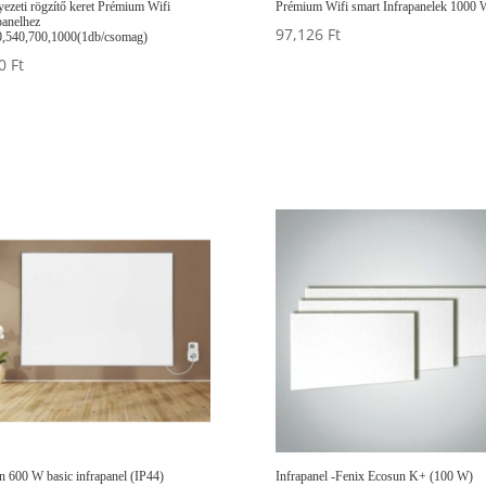
ezeti rögzítő keret Prémium Wifi
Prémium Wifi smart Infrapanelek 1000 W
panelhez
97,126
Ft
,540,700,1000(1db/csomag)
50
Ft
n 600 W basic infrapanel (IP44)
Infrapanel -Fenix Ecosun K+ (100 W)