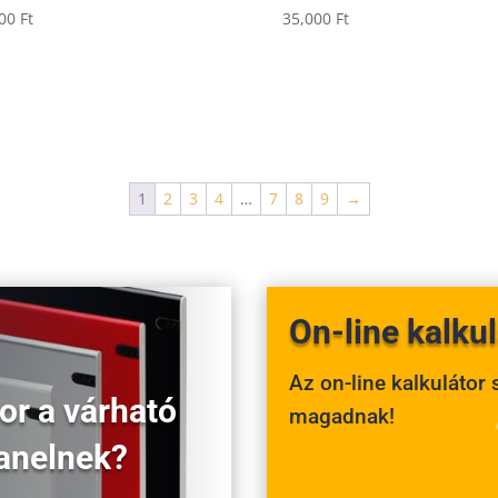
900
Ft
35,000
Ft
1
2
3
4
…
7
8
9
→
On-line kalkul
Az on-line kalkulátor
or a várható
magadnak!
panelnek?