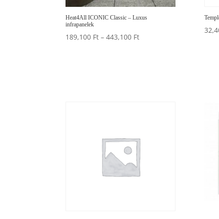
Heat4All ICONIC Classic – Luxus
Templ
infrapanelek
32,
Preisspanne:
189,100
Ft
–
443,100
Ft
189,100 Ft
bis
443,100 Ft