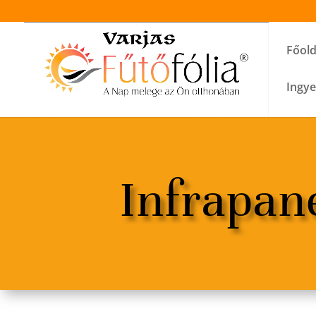
Főold
Ingye
Infrapan