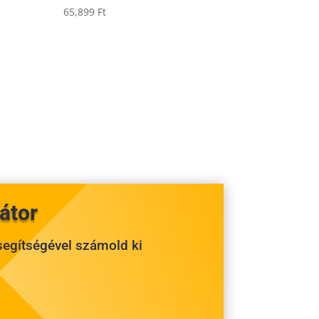
65,899
Ft
átor
 segítségével számold ki