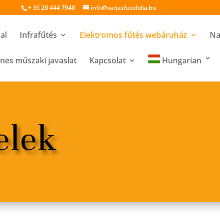
+ 36 20 444 7940
info@varjasfutofolia.hu
al
Infrafűtés
Elektromos fűtés webáruház
Na
nes műszaki javaslat
Kapcsolat
Hungarian
elek