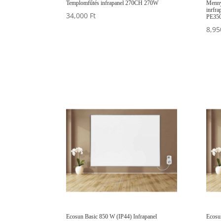
Templomfűtés infrapanel 270CH 270W
Menny
inrfra
34,000
Ft
PE350
8,9
Ecosun Basic 850 W (IP44) Infrapanel
Ecosu