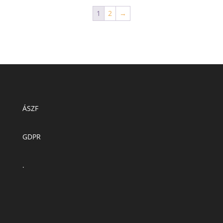
1
2
→
ÁSZF
GDPR
.