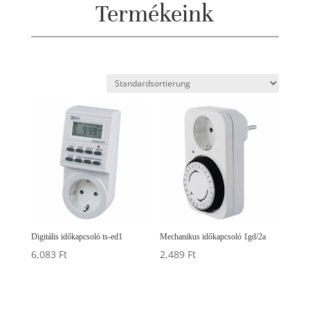
Termékeink
Digitális időkapcsoló ts-ed1
Mechanikus időkapcsoló 1gd/2a
6,083
Ft
2,489
Ft