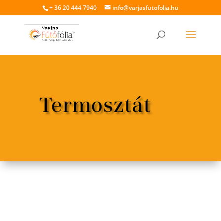
+ 36 20 444 7940
info@varjasfutofolia.hu
Termosztát