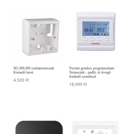
M1,M6,M9 szobatermosztát
Nyomó gombos programozható
Kiemelő keret
Termosztát – padló, és levegő
érzékelő szondával
4,500
Ft
18,999
Ft