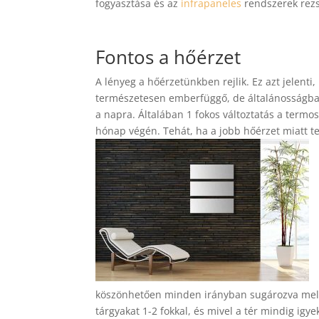
fogyasztása és az
infrapaneles
rendszerek rezs
Fontos a hőérzet
A lényeg a
hőérzetünkben rejlik. Ez azt jelen
természetesen emberfüggő, de általánosságban 
a napra. Általában 1 fokos változtatás a term
hónap végén. Tehát, ha a jobb hőérzet miatt te
köszönhetően minden irányban sugározva melegí
tárgyakat 1-2 fokkal, és mivel a tér mindig igy