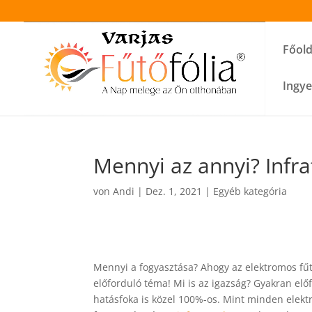
Főold
Ingye
Mennyi az annyi? Infr
von
Andi
|
Dez. 1, 2021
|
Egyéb kategória
Mennyi a fogyasztása? Ahogy az elektromos fűté
előforduló téma! Mi is az igazság? Gyakran elő
hatásfoka is közel 100%-os. Mint minden elektr