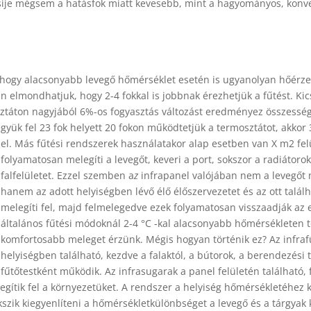
ije mégsem a hatásfok miatt kevesebb, mint a hagyományos, konve
ti, hogy alacsonyabb levegő hőmérséklet esetén is ugyanolyan hőér
elmondhatjuk, hogy 2-4 fokkal is jobbnak érezhetjük a fűtést. Kics
osztáton nagyjából 6%-os fogyasztás változást eredményez összess
gyük fel 23 fok helyett 20 fokon működtetjük a termosztátot, akkor
el.
Más fűtési rendszerek használatakor alap esetben van X m2 felü
folyamatosan melegíti a levegőt, keveri a port, sokszor a radiátorok
falfelületet. Ezzel szemben a
z
infrapanel valójában nem a levegőt m
hanem az adott helyiségben lévő élő élőszervezetet és az ott talá
melegíti fel, majd felmelegedve ezek folyamatosan visszaadják az 
általános fűtési módoknál 2-4 °C -kal alacsonyabb hőmérsékleten 
komfortosabb meleget érzünk. Mégis hogyan történik ez? Az infraf
helyiségben található, kezdve a falaktól, a bútorok, a berendezési
fűtőtestként működik. Az infrasugarak a panel felületén találhat
tik fel a környezetüket. A rendszer a helyiség hőmérsékletéhez k
ekszik kiegyenlíteni a hőmérsékletkülönbséget a levegő és a tárgyak