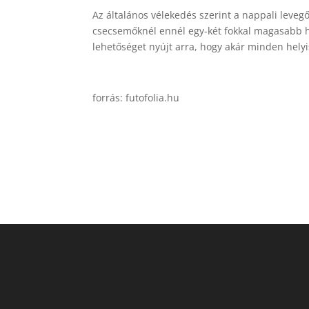
Az általános vélekedés szerint a nappali leve
csecsemőknél ennél egy-két fokkal magasabb hő
lehetőséget nyújt arra, hogy akár minden hel
forrás: futofolia.hu