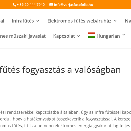
+ 36 20 444 7940
info@varjasfutofolia.hu
al
Infrafűtés
Elektromos fűtés webáruház
Na
nes műszaki javaslat
Kapcsolat
Hungarian
afűtés fogyasztás a valóságban
si rendszerekkel kapcsolatba általában, úgy az infra fűtéssel kap
fordul, hogy a hatékonyságot összekeverik a fogyasztással. A korszer
omos fűtés, itt is a bemenő elektromos energia gyakorlatilag telje