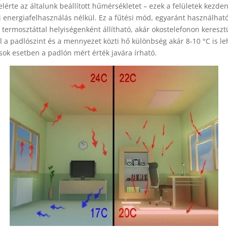
elérte az általunk beállított hűmérsékletet – ezek a felületek kezd
 energiafelhasználás nélkül. Ez a fűtési mód, egyaránt használható 
 termosztáttal helyiségenként állítható, akár okostelefonon keresztül
a padlószint és a mennyezet közti hő különbség akár 8-10 °C is le
sok esetben a padlón mért érték javára írható.