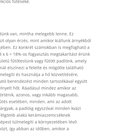
kciós fűtéseké.
zetünk van, mintha melegebb lenne. Ez
it olyan érzés, mint amikor kiállunk árnyékból
égében. Ez konkrét számokban is megfogható a
 3 x 6 = 18%-os fogyasztás megtakarítást érünk
letű fűtőtestünk vagy fűtött padlónk, amely
nál elszínezi a felette és mögötte található
elegíti és használja a hő közvetítésére,
lható berendezést minden tartozékával együtt
elnyelt hőt. Ráadásul mindez amikor az
történik, azonos, vagy inkább magasabb,
űtés esetében, minden, ami az adott
 tárgyak, a padlóig egyszóval minden kvázi
ó, félgömb alakú kerámiaszemcséknek
épest túlmelegíti a környezetében lévő
 közt, így abban az időben, amikor a