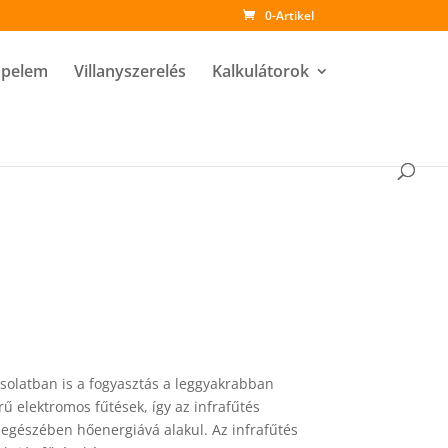
0-Artikel
pelem
Villanyszerelés
Kalkulátorok
csolatban is a fogyasztás a leggyakrabban
ű elektromos fűtések, így az infrafűtés
s egészében hőenergiává alakul. Az infrafűtés