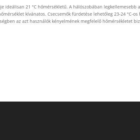
gője ideálisan 21 °C hőmérsékletű. A hálószobában legkellemesebb a
mérséklet kívánatos. Csecsemők fürdetése lehetőleg 23-24 °C-os h
yiségben az azt használók kényelmének megfelelő hőmérsékletet bi