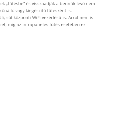
enek „fűtésbe” és visszaadják a bennük lévő nem
önálló vagy kiegészítő fűtésként is.
i, sőt központi WiFi vezérlésű is. Arról nem is
het, míg az infrapaneles fűtés esetében ez