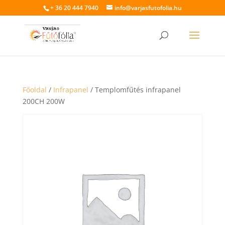
+ 36 20 444 7940
info@varjasfutofolia.hu
Főoldal
/
Infrapanel
/ Templomfűtés infrapanel
200CH 200W