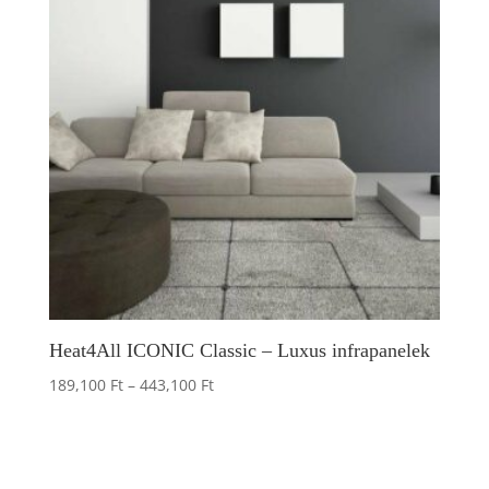
Heat4All ICONIC Classic – Luxus infrapanelek
Price
189,100
Ft
–
443,100
Ft
range:
189,100 Ft
through
443,100 Ft