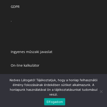
GDPR
.
Ingyenes műszaki javaslat
On-line kalkulátor
Kedves Látogató! Tájékoztatjuk, hogy a honlap felhasználói
élmény fokozásának érdekében sütiket alkalmazunk. A
honlapunk használatával ön a tájékoztatásunkat tudomásul
veszi.
Elfogadom
Copyright. Minden jog fenntarva. 2021.