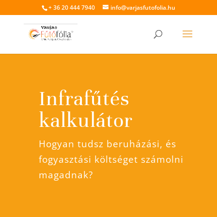
+ 36 20 444 7940
info@varjasfutofolia.hu
Infrafűtés
kalkulátor
Hogyan tudsz beruházási, és
fogyasztási költséget számolni
magadnak?