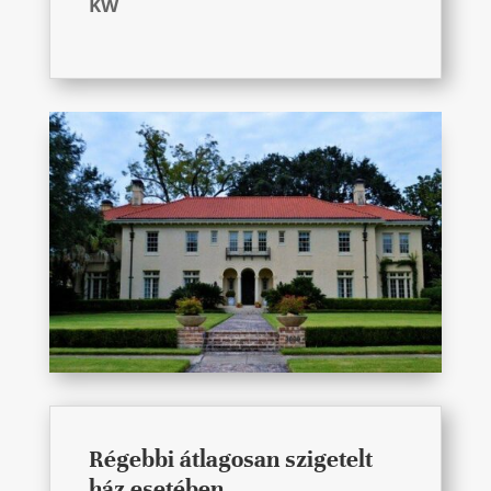
KW
Régebbi átlagosan szigetelt
ház esetében