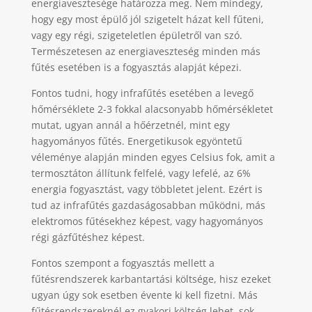
energiavesztesége határozza meg. Nem mindegy,
hogy egy most épülő jól szigetelt házat kell fűteni,
vagy egy régi, szigeteletlen épületről van szó.
Természetesen az energiaveszteség minden más
fűtés esetében is a fogyasztás alapját képezi.
Fontos tudni, hogy infrafűtés esetében a levegő
hőmérséklete 2-3 fokkal alacsonyabb hőmérsékletet
mutat, ugyan annál a hőérzetnél, mint egy
hagyományos fűtés. Energetikusok egyöntetű
véleménye alapján minden egyes Celsius fok, amit a
termosztáton állítunk felfelé, vagy lefelé, az 6%
energia fogyasztást, vagy többletet jelent. Ezért is
tud az infrafűtés gazdaságosabban működni, más
elektromos fűtésekhez képest, vagy hagyományos
régi gázfűtéshez képest.
Fontos szempont a fogyasztás mellett a
fűtésrendszerek karbantartási költsége, hisz ezeket
ugyan úgy sok esetben évente ki kell fizetni. Más
fűtésrendszereknél ez gyakori költség lehet, sok