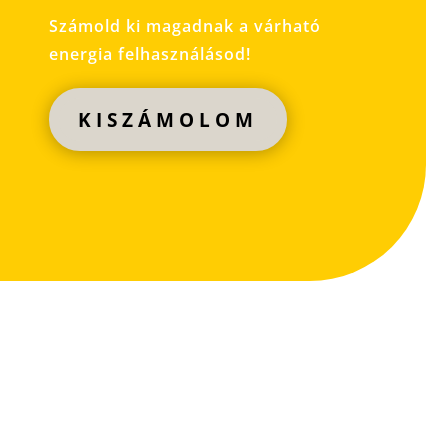
Számold ki magadnak a várható
energia felhasználásod!
KISZÁMOLOM