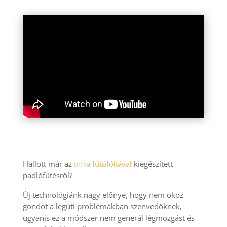
Hallott már az
infra fűtőfóliával
kiegészített
padlófűtésről?
Új technológiánk nagy előnye, hogy nem okoz
gondot a legúti problémákban szenvedőknek,
ugyanis ez a módszer nem generál légmozgást és