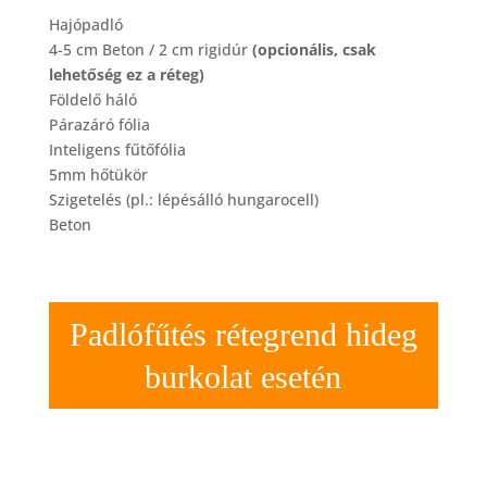
Hajópadló
4-5 cm Beton / 2 cm rigidúr
(opcionális, csak
lehetőség ez a réteg)
Földelő háló
Párazáró fólia
Inteligens fűtőfólia
5mm hőtükör
Szigetelés (pl.: lépésálló hungarocell)
Beton
Padlófűtés rétegrend hideg
burkolat esetén