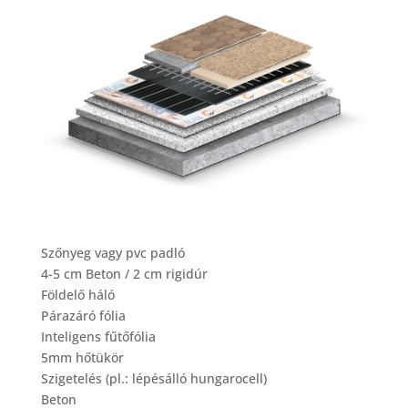
Szőnyeg vagy pvc padló
4-5 cm Beton / 2 cm rigidúr
Földelő háló
Párazáró fólia
Inteligens fűtőfólia
5mm hőtükör
Szigetelés (pl.: lépésálló hungarocell)
Beton