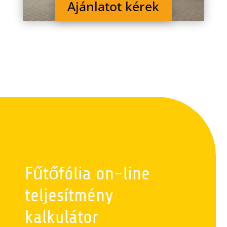
Ajánlatot kérek
Fűtőfólia on-line
teljesítmény
kalkulátor