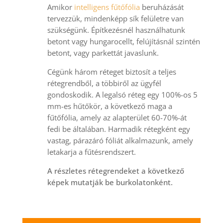
Amikor
intelligens fűtőfólia
beruházását
tervezzük, mindenképp sík felületre van
szükségünk. Építkezésnél használhatunk
betont vagy hungarocellt, felújításnál szintén
betont, vagy parkettát javaslunk.
Cégünk három réteget biztosít a teljes
rétegrendből, a többiről az ügyfél
gondoskodik. A legalsó réteg egy 100%-os 5
mm-es hűtőkör, a következő maga a
fűtőfólia, amely az alapterület 60-70%-át
fedi be általában. Harmadik rétegként egy
vastag, párazáró fóliát alkalmazunk, amely
letakarja a fűtésrendszert.
A részletes rétegrendeket a következő
képek mutatják be burkolatonként.