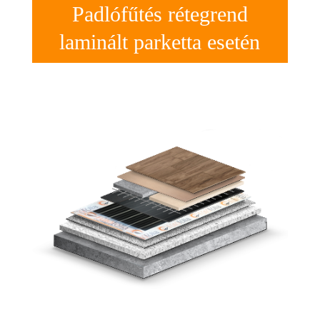
Padlófűtés rétegrend
laminált parketta esetén