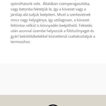
spórolhatunk vele. Általában csemperagasztóba,
vagy betonba fektetjük le, így a kövezet vagy a
járólap alá tudjuk beépíteni. Mivel a szerkezetnek
nincs nagy helyigénye, így utólagosan, a kövezet
feltörése nélkül is könnyedén beépíthető. Fektetés
után azonnal üzembe helyezzük a fűtőszőnyeget és
gyári bekötőtábelekkel közvetlenül csatlakoztatjuk a
termoszhoz.