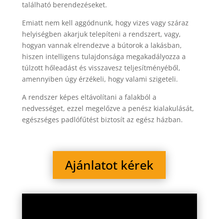
található berendezéseket.
Emiatt nem kell aggódnunk, hogy vizes vagy száraz
helyiségben akarjuk telepíteni a rendszert, vagy,
hogyan vannak elrendezve a bútorok a lakásban,
hiszen intelligens tulajdonsága megakadályozza a
túlzott hőleadást és visszavesz teljesítményéből,
amennyiben úgy érzékeli, hogy valami szigeteli.
A rendszer képes eltávolítani a falakból a
nedvességet, ezzel megelőzve a penész kialakulását,
egészséges padlófűtést biztosít az egész házban.
Ajánlatot kérek