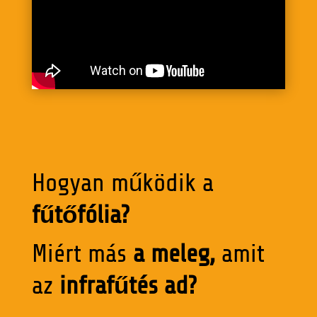
Hogyan működik a
fűtőfólia?
Miért más
a meleg,
amit
az
infrafűtés ad?