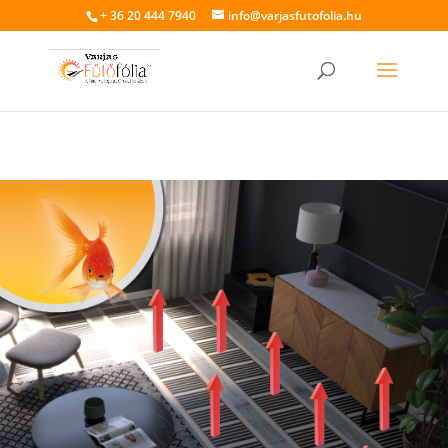
+ 36 20 444 7940
info@varjasfutofolia.hu