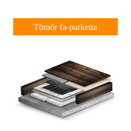
Tömör fa-parketta