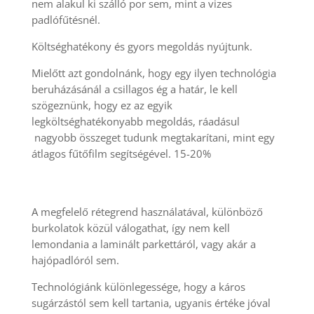
nem alakul ki szálló por sem, mint a vizes
padlófűtésnél.
Költséghatékony és gyors megoldás nyújtunk.
Mielőtt azt gondolnánk, hogy egy ilyen technológia
beruházásánál a csillagos ég a határ, le kell
szögeznünk, hogy ez az egyik
legköltséghatékonyabb megoldás, ráadásul
nagyobb összeget tudunk megtakarítani, mint egy
átlagos fűtőfilm segítségével. 15-20%
A megfelelő rétegrend használatával, különböző
burkolatok közül válogathat, így nem kell
lemondania a laminált parkettáról, vagy akár a
hajópadlóról sem.
Technológiánk különlegessége, hogy a káros
sugárzástól sem kell tartania, ugyanis értéke jóval