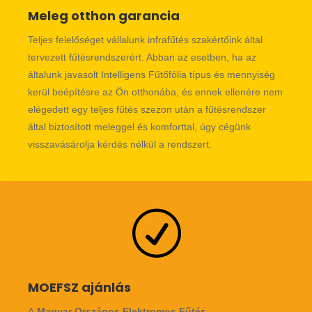
Meleg otthon garancia
Teljes felelőséget vállalunk infrafűtés szakértőink által
tervezett fűtésrendszerért. Abban az esetben, ha az
általunk javasolt Intelligens Fűtőfólia típus és mennyiség
kerül beépítésre az Ön otthonába, és ennek ellenére nem
elégedett egy teljes fűtés szezon után a fűtésrendszer
által biztosított meleggel és komforttal, úgy cégünk
visszavásárolja kérdés nélkül a rendszert.
R
MOEFSZ ajánlás
A
Magyar Országos Elektromos Fűtés